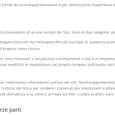
ti forniti da nicitrarappresentanze.it per ottimizzarne l’esperienza di
 funzionamento di alcune sezioni del Sito. Sono di due categorie: pe
n vengono distrutti ma rimangono fino ad una data di scadenza pre
 il browser viene chiuso
, sono necessari a visualizzare correttamente il sito e in relazione 
 non modifichi le impostazioni nel proprio browser (inficiando così l
 per collezionare informazioni sull’uso del sito. Nicitrarappresenta
 l’utilizzo del Sito e per rendere i contenuti più interessanti e attin
ità dell’utenza e su come è arrivata sul Sito. I cookie analitici sono
erze parti