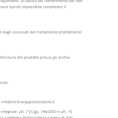
 rispondere: la natura del conferimento dei dati
to sarà quindi impossibile completare il
 e dagli incaricati del trattamento strettamente
fornitura del prodotto presso gli archivi
onale.
l : info@nicitrarappresentanze.it
o integrale: art. 7 D.Lgs. 196/2003 e art. 15
e la conferma dell’esistenza o meno di dati