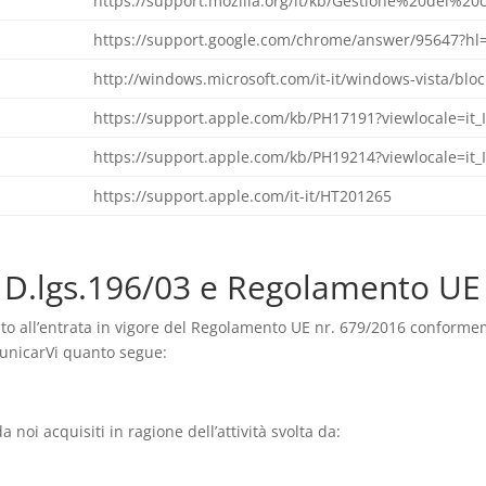
https://support.mozilla.org/it/kb/Gestione%20dei%20
https://support.google.com/chrome/answer/95647?hl=
http://windows.microsoft.com/it-it/windows-vista/bloc
https://support.apple.com/kb/PH17191?viewlocale=it_I
https://support.apple.com/kb/PH19214?viewlocale=it_I
https://support.apple.com/it-it/HT201265
x D.lgs.196/03 e Regolamento UE
guito all’entrata in vigore del Regolamento UE nr. 679/2016 conforme
unicarVi quanto segue:
 noi acquisiti in ragione dell’attività svolta da: