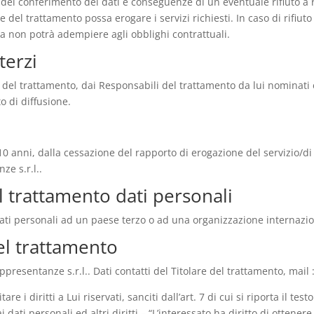
a del conferimento dei dati e conseguenze di un eventuale rifiuto a
re del trattamento possa erogare i servizi richiesti. In caso di rifiu
ema non potrà adempiere agli obblighi contrattuali.
terzi
re del trattamento, dai Responsabili del trattamento da lui nominati
o di diffusione.
10 anni, dalla cessazione del rapporto di erogazione del servizio/di 
ze s.r.l..
l trattamento dati personali
. dati personali ad un paese terzo o ad una organizzazione internazi
el trattamento
appresentanze s.r.l.. Dati contatti del Titolare del trattamento, mai
 i diritti a Lui riservati, sanciti dall’art. 7 di cui si riporta il test
dati personali ed altri diritti – “L’interessato ha diritto di ottener