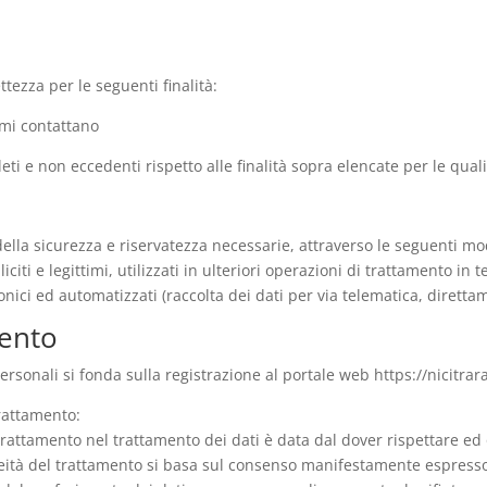
ttezza per le seguenti finalità:
 mi contattano
pleti e non eccedenti rispetto alle finalità sopra elencate per le qua
della sicurezza e riservatezza necessarie, attraverso le seguenti moda
iciti e legittimi, utilizzati in ulteriori operazioni di trattamento in
ronici ed automatizzati (raccolta dei dati per via telematica, diretta
mento
ersonali si fonda sulla registrazione al portale web https://nicitra
Trattamento:
l Trattamento nel trattamento dei dati è data dal dover rispettare ed
la liceità del trattamento si basa sul consenso manifestamente espres