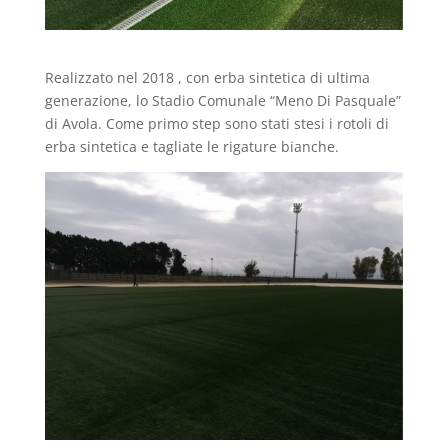
Realizzato nel 2018 , con erba sintetica di ultima
generazione, lo Stadio Comunale “Meno Di Pasquale”
di Avola. Come primo step sono stati stesi i rotoli di
erba sintetica e tagliate le rigature bianche.